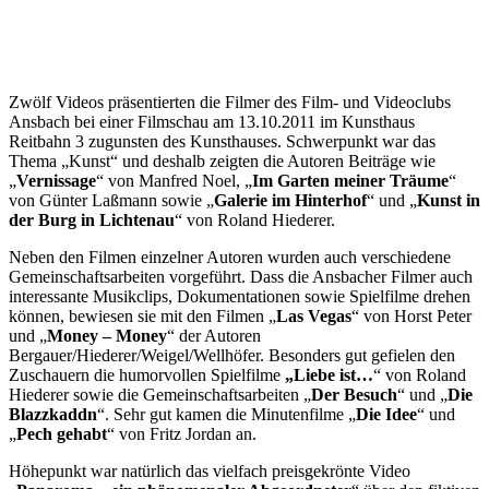
Zwölf Videos präsentierten die Filmer des Film- und Videoclubs
Ansbach bei einer Filmschau am 13.10.2011 im Kunsthaus
Reitbahn 3 zugunsten des Kunsthauses. Schwerpunkt war das
Thema „Kunst“ und deshalb zeigten die Autoren Beiträge wie
„
Vernissage
“ von Manfred Noel, „
Im Garten meiner Träume
“
von Günter Laßmann sowie „
Galerie im Hinterhof
“ und „
Kunst in
der Burg in Lichtenau
“ von Roland Hiederer.
Neben den Filmen einzelner Autoren wurden auch verschiedene
Gemeinschaftsarbeiten vorgeführt. Dass die Ansbacher Filmer auch
interessante Musikclips, Dokumentationen sowie Spielfilme drehen
können, bewiesen sie mit den Filmen „
Las Vegas
“ von Horst Peter
und „
Money – Money
“ der Autoren
Bergauer/Hiederer/Weigel/Wellhöfer. Besonders gut gefielen den
Zuschauern die humorvollen Spielfilme
„Liebe ist…
“ von Roland
Hiederer sowie die Gemeinschaftsarbeiten „
Der Besuch
“ und „
Die
Blazzkaddn
“. Sehr gut kamen die Minutenfilme „
Die Idee
“ und
„
Pech gehabt
“ von Fritz Jordan an.
Höhepunkt war natürlich das vielfach preisgekrönte Video