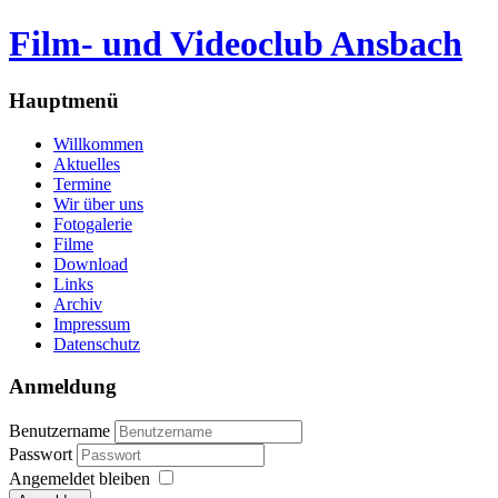
Film- und Videoclub Ansbach
Hauptmenü
Willkommen
Aktuelles
Termine
Wir über uns
Fotogalerie
Filme
Download
Links
Archiv
Impressum
Datenschutz
Anmeldung
Benutzername
Passwort
Angemeldet bleiben