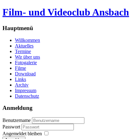
Film- und Videoclub Ansbach
Hauptmenü
Willkommen
Aktuelles
Termine
Wir über uns
Fotogalerie
Filme
Download
Links
Archiv
Impressum
Datenschutz
Anmeldung
Benutzername
Passwort
Angemeldet bleiben