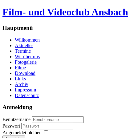
Film- und Videoclub Ansbach
Hauptmenü
Willkommen
Aktuelles
Termine
Wir über uns
Fotogalerie
Filme
Download
Links
Archiv
Impressum
Datenschutz
Anmeldung
Benutzername
Passwort
Angemeldet bleiben